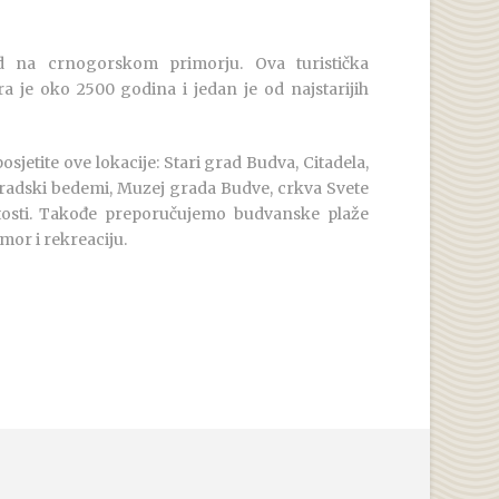
d na crnogorskom primorju. Ova turistička
 je oko 2500 godina i jedan je od najstarijih
jetite ove lokacije: Stari grad Budva, Citadela,
gradski bedemi, Muzej grada Budve, crkva Svete
tosti. Takođe preporučujemo budvanske plaže
mor i rekreaciju.