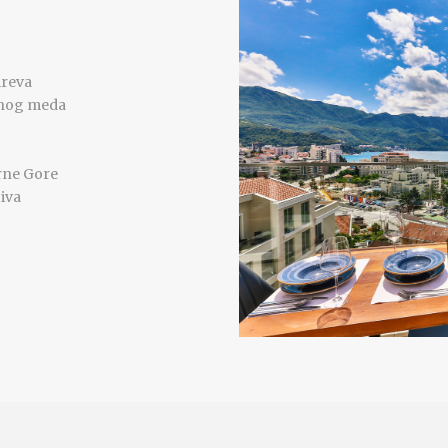
ireva
jenog meda
rne Gore
iva