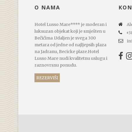
O NAMA
KON
Hotel Lusso Mare**** je moderan i
Ale
luksuzan objekat koji je smješten u
+3
Bečićima .Udaljen je svega 300
in
metara od jedne od najljepsih plaza
na Jadranu, Becicke plaze.Hotel
Lusso Mare nudi kvalitetnu uslugu i
raznovrsnu ponudu.
REZERVIŠI