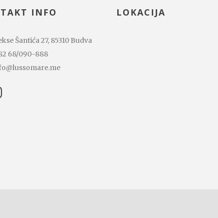
TAKT INFO
LOKACIJA
kse Šantića 27, 85310 Budva
82 68/090-888
fo@lussomare.me